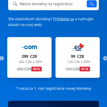
Názov domény na registráciu alebo prevod
Ste vlastníkom domény?
Prihláste sa
a nahrajte
obsah na svoj web.
299 CZK
99 CZK
362 CZK s DPH
120 CZK s DPH
600 CZK
169 CZK
50 %
41 %
* cena za 1. rok registrácie novej domény