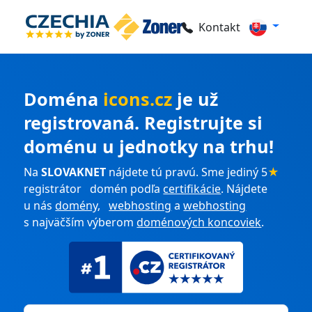
Kontakt
Doména
icons.cz
je už
registrovaná. Registrujte si
doménu u jednotky na trhu!
Na
SLOVAKNET
nájdete tú pravú. Sme jediný 5
★
registrátor domén podľa
certifikácie
. Nájdete
u nás
domény
,
webhosting
a
webhosting
s najväčším výberom
doménových koncoviek
.