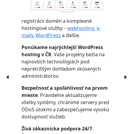
registrácii domén a komplexné
hostingové služby –
webhosting
,
e-
maily
,
WordPress
a ďalšie.
Ponúkame najrýchlejší WordPress
hosting v ČR
. Vaše projekty bežia na
najnovších technológiách pod
nepretržitým dohľadom skúsených
administrátorov.
Bezpečnosť a spoľahlivosť na prvom
mieste
. Pravidelne aktualizujeme
všetky systémy, chránime servery pred
DDoS útokmi a zabezpečujeme vysokú
dostupnosť služieb.
Živá zákaznícka podpora 24/7
.